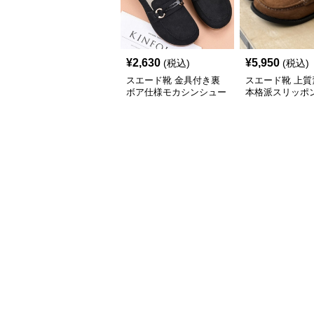
¥
2,630
¥
5,950
(税込)
(税込)
スエード靴 金具付き裏
スエード靴 上質
ボア仕様モカシンシュー
本格派スリッポ
ズ
シン