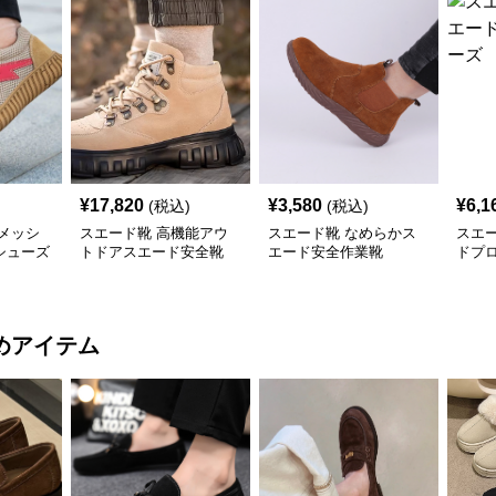
¥
17,820
¥
3,580
¥
6,1
(税込)
(税込)
メッシ
スエード靴 高機能アウ
スエード靴 なめらかス
スエ
シューズ
トドアスエード安全靴
エード安全作業靴
ドプ
めアイテム