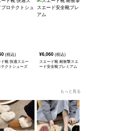
60
¥
6,060
¥
3,580
(税込)
(税込)
(税込)
ード靴 快適スエー
スエード靴 耐衝撃スエ
スエード靴 クリーンパ
ロテクトシューズ
ード安全靴プレミアム
フォーマー 防水厨房シ
ューズ
もっと見る