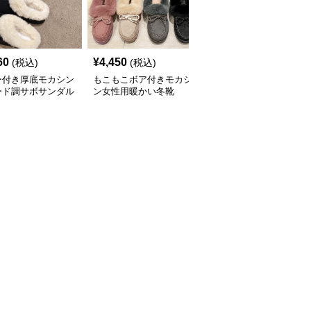
60
¥
4,450
¥
5,120
(税込)
(税込)
(税込)
ー付き厚底モカシン
もこもこボア付きモカシ
スエード靴 レディース
ード調サボサンダル
ン女性用暖かい冬靴
裏起毛 モカシン 暖かい
冬靴