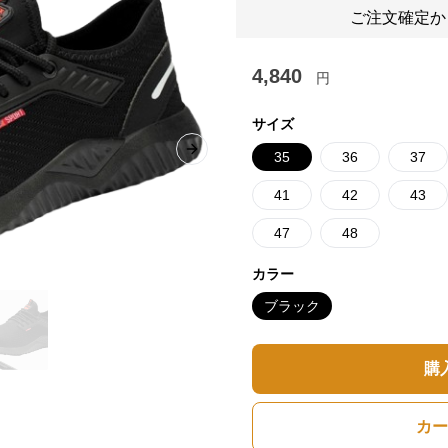
ご注文確定か
4,840
円
サイズ
35
36
37
Next slide
41
42
43
47
48
カラー
ブラック
購
カー