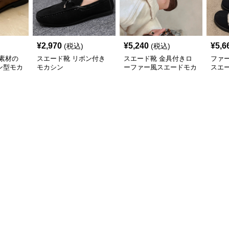
¥
2,970
¥
5,240
¥
5,6
(税込)
(税込)
素材の
スエード靴 リボン付き
スエード靴 金具付きロ
ファ
ン型モカ
モカシン
ーファー風スエードモカ
スエ
シン