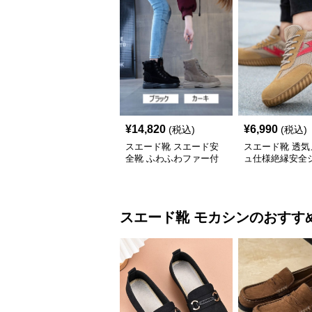
¥
14,820
¥
6,990
(税込)
(税込)
スエード靴 スエード安
スエード靴 透気
全靴 ふわふわファー付
ュ仕様絶縁安全
き冬用作業靴
スエード靴
モカシン
のおすす