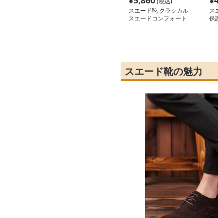
¥
5,860
¥
(税込)
スエード靴 クラシカル
ス
スエードコンフォート
保
スエード靴の魅力