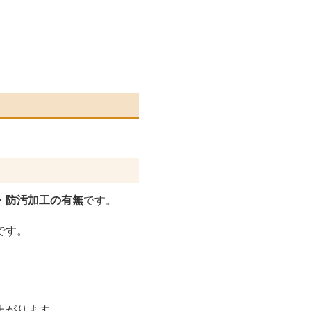
・防汚加工の有無
です。
です。
。
上がります。