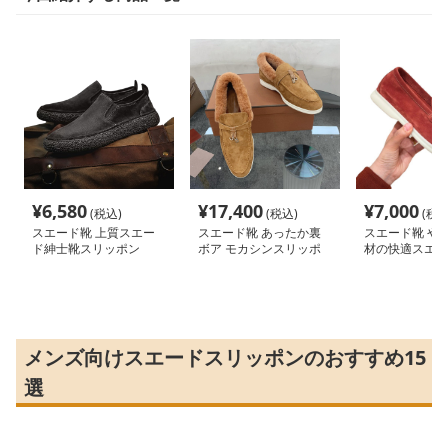
¥
6,580
¥
17,400
¥
7,000
(税込)
(税込)
(税込
スエード靴 上質スエー
スエード靴 あったか裏
スエード靴 や
ド紳士靴スリッポン
ボア モカシンスリッポ
材の快適スエー
ン
ポン
メンズ向けスエードスリッポンのおすすめ15
選