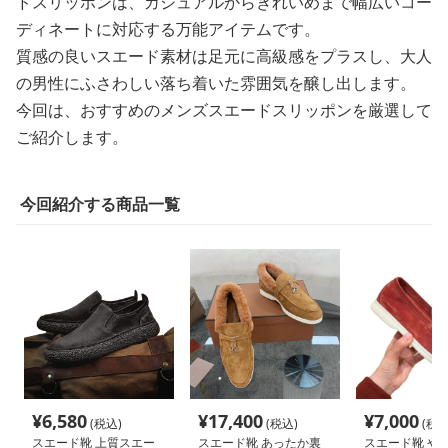
ドスリッポンは、カジュアルからきれいめまで幅広いコー
ディネートに対応する万能アイテムです。
質感の良いスエード素材は足元に高級感をプラスし、大人
の男性にふさわしい落ち着いた雰囲気を醸し出します。
今回は、おすすめのメンズスエードスリッポンを厳選して
ご紹介します。
今回紹介する商品一覧
¥
6,580
¥
17,400
¥
7,000
(税込)
(税込)
(税込
スエード靴 上質スエー
スエード靴 あったか裏
スエード靴 や