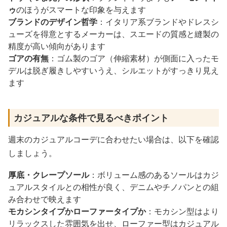
ゥ
のほうがスマートな印象を与えます
ブランドのデザイン哲学
：イタリア系ブランドやドレスシ
ューズを得意とするメーカーは、スエードの質感と縫製の
精度が高い傾向があります
ゴアの有無
：ゴム製のゴア（伸縮素材）が側面に入ったモ
デルは脱ぎ履きしやすいうえ、シルエットがすっきり見え
ます
カジュアルな条件で見るべきポイント
週末のカジュアルコーデに合わせたい場合は、以下を確認
しましょう。
厚底・クレープソール
：ボリューム感のあるソールはカジ
ュアルスタイルとの相性が良く、デニムやチノパンとの組
み合わせで映えます
モカシンタイプかローファータイプか
：モカシン型はより
リラックスした雰囲気を出せ、ローファー型はカジュアル