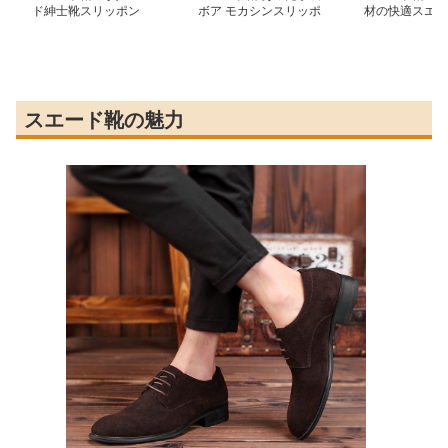
ド紳士靴スリッポン
ボア モカシンスリッポ
材の快適スエー
ン
ポン
スエード靴の魅力