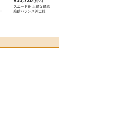
¥
55,720
(税込)
スエード靴 上質な質感
ー
絶妙バランス紳士靴