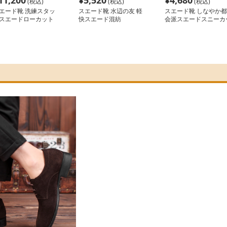
11,200
¥
5,520
¥
4,680
(税込)
(税込)
(税込)
エード靴 洗練スタッ
スエード靴 水辺の友 軽
スエード靴 しなやか都
スエードローカット
快スエード混紡
会派スエードスニーカ