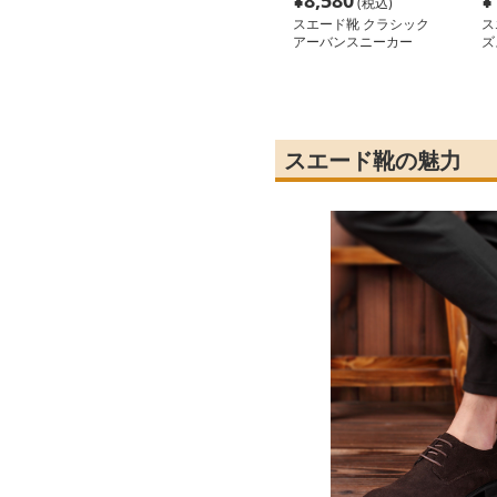
¥
8,580
¥
(税込)
スエード靴 クラシック
ス
アーバンスニーカー
ズ
スエード靴の魅力